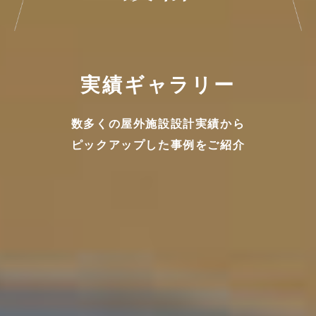
日
向
興
実績ギャラリー
発
×
数多くの屋外施設設計実績から
H
ピックアップした事例をご紹介
建
設